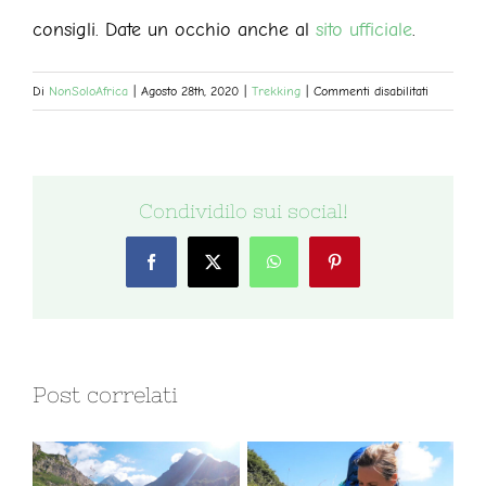
consigli. Date un occhio anche al
sito ufficiale
.
su
Di
NonSoloAfrica
|
Agosto 28th, 2020
|
Trekking
|
Commenti disabilitati
Tre
Cime
di
Lavaredo:
Condividilo sui social!
escursion
nel
Facebook
X
WhatsApp
Pinterest
parco
naturale
più
famoso
delle
Post correlati
Dolomiti