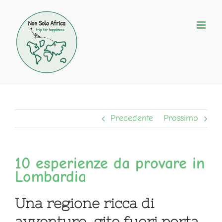
Salta
al
contenuto
Precedente
Prossimo
10 esperienze da provare in
Lombardia
Una regione ricca di
avventure, gite fuori porta,