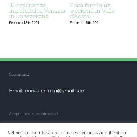
10 esperienze
Cosa fare in un
Cosa
imperdibili a Venezia
weekend in Valle
Valte
in un weekend
d’Aosta
Febbraio
Febbraio 18th, 2021
Febbraio 15th, 2021
Contattaci:
Email:
nonsoloafrica@gmail.com
Scopri i nostri profili social:
Nel nostro blog utilizziamo i cookies per analizzare il traffico