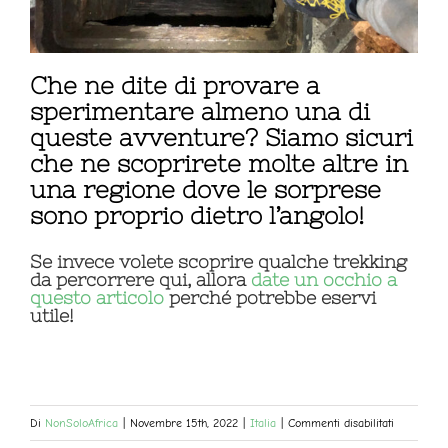
Che ne dite di provare a
sperimentare almeno una di
queste avventure? Siamo sicuri
che ne scoprirete molte altre in
una regione dove le sorprese
sono proprio dietro l’angolo!
Se invece volete scoprire qualche trekking
da percorrere qui, allora
date un occhio a
questo articolo
perché potrebbe eservi
utile!
su
Di
NonSoloAfrica
|
Novembre 15th, 2022
|
Italia
|
Commenti disabilitati
10