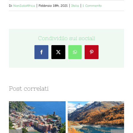
Di
NonSoloAfrica
|
Febbraio 18th, 2021
|
Italia
|
1 Commento
Condividilo sui social!
Facebook
X
WhatsApp
Pinterest
Post correlati